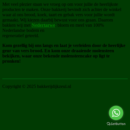
Met veel plezier staan we vroeg op om voor jullie de heerlijkste
producten te maken. Onze bakkerij bevindt zich achter de winkel
waar al ons brood, koek, taart en gebak vers voor jullie wordt
gemaakt. Wij kiezen daarbij bewust voor ons graan. Daarom
bakken wij met
Nedertarwe
: bloem en meel van 100%
Nederlandse bodem en
regeneratief geteeld.
Kom gezellig bij ons langs en laat je verleiden door de heerlijke
geur van vers brood. En kom onze draaiende molensteen
bekijken, waar onze bekende molensteencake op ligt te
pronken!
Copyright © 2025 bakkerijdijkzeul.nl