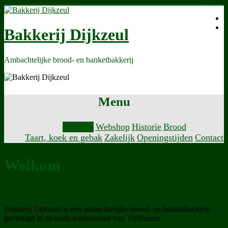
Bakkerij Dijkzeul
Ambachtelijke brood- en banketbakkerij
Menu
Welkom
Webshop
Historie
Brood
Taart, koek en gebak
Zakelijk
Openingstijden
Contact
Welkom
Bakkerij Dijkzeul is een ambachtelijke brood- en banketbakkerij
gevestigd in de oude winkelstraat van Vijfhuizen.